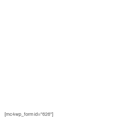
Good Furniture Is Now On Persale In...
Subscribe Now
You can get latest update from us by Subscribing to our
News Letter
[mc4wp_form id="626"]